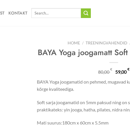
Search
ST
KONTAKT
for:
HOME
/
TREENINGVAHENDID
BAYA Yoga joogamatt Soft
Orig
€
€
80,00
59,00
pric
BAYA Yoga joogamatid on pehmed, mugavad kasu
was:
kõrge kvaliteediga.
80,0
Soft sarja joogamatid on 5mm paksud ning on s
praktikateks: yin jooga, hatha, pilates, nidra n
Mati suurus:180cm x 60cm x 5.5mm