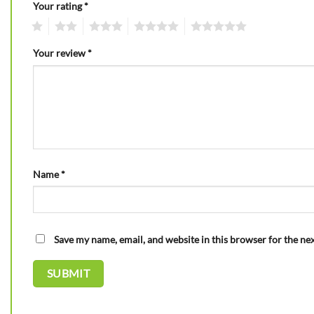
Your rating
*
1
2
3
4
5
Your review
*
Name
*
Save my name, email, and website in this browser for the ne