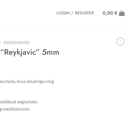
0,00
€
LOGIN / REGISTER
/
JOOGAMATID
 “Reykjavic” 5mm
inal
Current
e
price
tada, ilusa disainiga ning
is:
0 €.
59,00 €.
obilikud aeglasteks
ing meditatsioon.