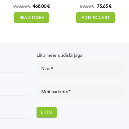
t
Original
Current
Original
Current
960,00
€
468,00
€
89,00
€
75,65
€
price
price
price
price
was:
is:
was:
is:
€.
960,00 €.
468,00 €.
89,00 €.
75,65 €.
READ MORE
ADD TO CART
Liitu meie uudiskirjaga
Nimi
Meiliaadress
LIITU