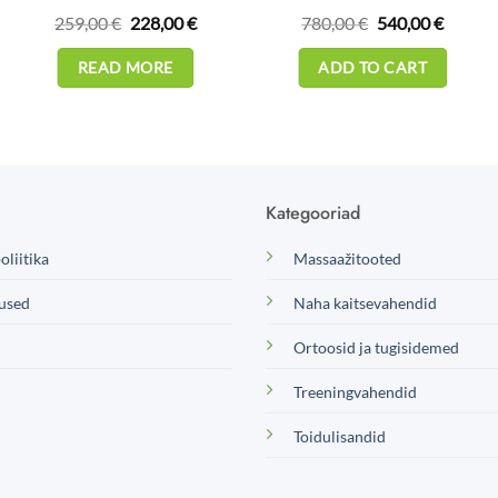
t
Original
Current
Original
Curren
259,00
€
228,00
€
780,00
€
540,00
€
price
price
price
price
was:
is:
was:
is:
€.
259,00 €.
228,00 €.
780,00 €.
540,00 
READ MORE
ADD TO CART
Kategooriad
oliitika
Massaažitooted
used
Naha kaitsevahendid
Ortoosid ja tugisidemed
Treeningvahendid
Toidulisandid