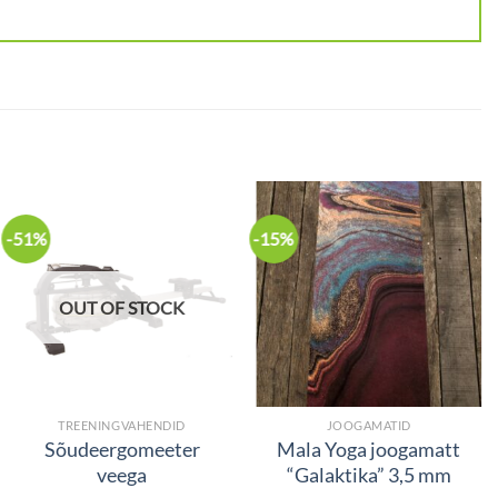
-51%
-15%
OUT OF STOCK
TREENINGVAHENDID
JOOGAMATID
Sõudeergomeeter
Mala Yoga joogamatt
veega
“Galaktika” 3,5 mm