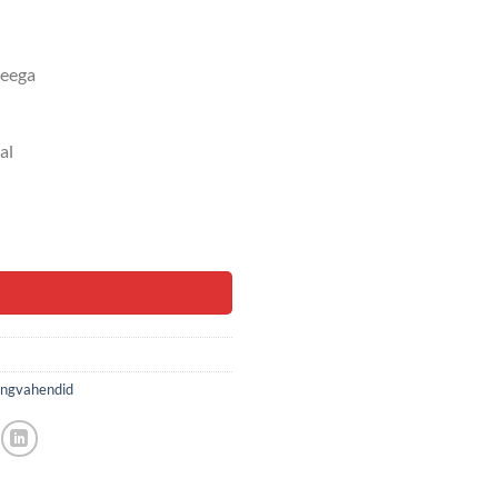
veega
al
ingvahendid