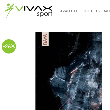
Skip
to
AVALEHELE
TOOTED
MEI
content
-26%