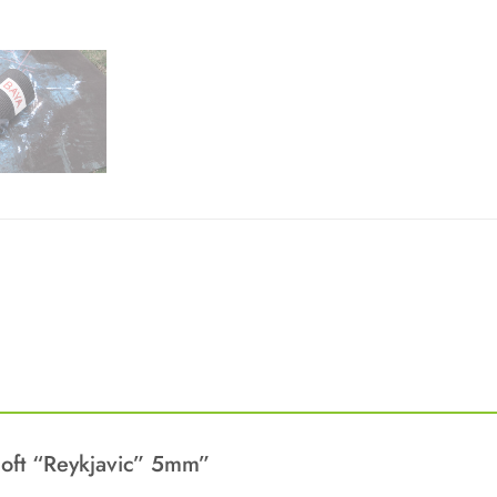
 Soft “Reykjavic” 5mm”