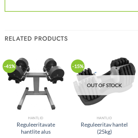
RELATED PRODUCTS
-41%
-15%
OUT OF STOCK
HANTLID
HANTLID
Reguleeritavate
Reguleeritav hantel
hantlite alus
(25kg)