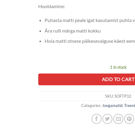
Hooldamine:
Puhasta matti peale igat kasutamist puhta 
Ära rulli märga matti kokku
Hoia matti otsese päikesevalguse käest eem
1 in stock
ADD TO CART
SKU:
SOFTP32
Categories:
Joogamatid
,
Treen