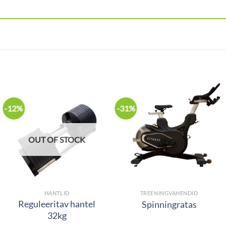
-12%
-31%
OUT OF STOCK
HANTLID
TREENINGVAHENDID
Reguleeritav hantel
Spinningratas
32kg