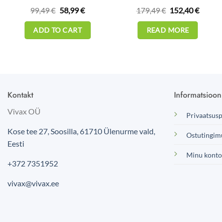
Original
Current
Original
Curren
99,49
€
58,99
€
179,49
€
152,40
€
price
price
price
price
was:
is:
was:
is:
99,49 €.
58,99 €.
179,49 €.
152,40 
ADD TO CART
READ MORE
Kontakt
Informatsioon
Vivax OÜ
Privaatsusp
Kose tee 27, Soosilla, 61710
Ülenurme vald
,
Ostutingim
Eesti
Minu konto
+372 7351952
vivax@vivax.ee