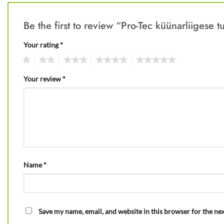
Be the first to review “Pro-Tec küünarliigese 
Your rating
*
1
2
3
4
5
Your review
*
Name
*
Save my name, email, and website in this browser for the ne