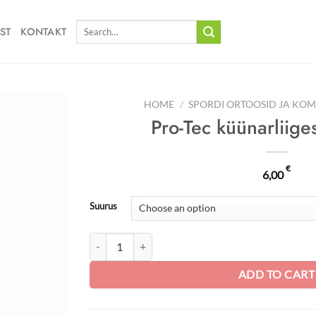
Search
ST
KONTAKT
for:
HOME
/
SPORDI ORTOOSID JA KO
Pro-Tec küünarliige
€
6,00
Suurus
Pro-Tec küünarliigese tugiside quantity
ADD TO CART