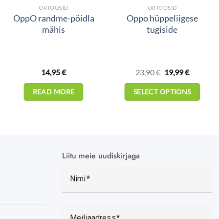
ORTOOSID
ORTOOSID
OppO randme-pöidla
Oppo hüppeliigese
mähis
tugiside
Original
Current
14,95
€
23,90
€
19,99
€
price
price
was:
is:
23,90 €.
19,99 €.
READ MORE
SELECT OPTIONS
This
product
has
multiple
variants.
Liitu meie uudiskirjaga
The
options
Nimi
may
be
chosen
Meiliaadress
on