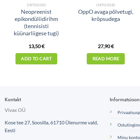
ORTOOSID
ORTOOSID
Neopreenist
OppO avaga põlvetugi,
epikondüliidirihm
krõpsudega
(tennisisti
küünarliigese tugi)
13,50
€
27,90
€
ADD TO CART
READ MORE
Kontakt
Informatsioon
Vivax OÜ
Privaatsusp
Kose tee 27, Soosilla, 61710
Ülenurme vald
,
Ostutingim
Eesti
Minu konto