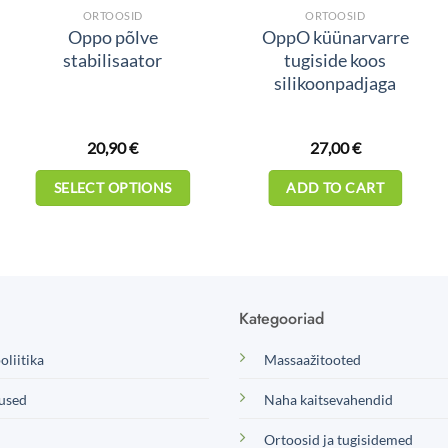
ORTOOSID
ORTOOSID
Oppo põlve
OppO küünarvarre
stabilisaator
tugiside koos
silikoonpadjaga
20,90
€
27,00
€
SELECT OPTIONS
ADD TO CART
This
product
has
multiple
variants.
Kategooriad
The
options
oliitika
Massaažitooted
may
used
Naha kaitsevahendid
be
chosen
Ortoosid ja tugisidemed
on