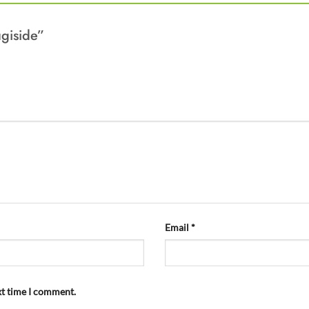
tugiside”
Email
*
xt time I comment.