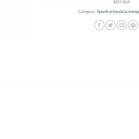
SKU:
N/A
Category:
Spordi ortoosid ja kom